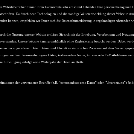
r Websitebetreiber nimmt Ihren Datenschutz sehr ernst und behandelt Ihre personenbezogenen Da
rschriften. Da durch neue Technologien und die ständige Weiterentwicklung dieser Webseite 
rden können, empfehlen wir Ihnen sich die Datenschutzerklärung in regelmäßigen Abständen w
rch die Nutzung unserer Website erklären Sie sich mit der Erhebung, Verarbeitung und Nutzu
nverstanden. Unsere Website kann grundsätzlich ohne Registrierung besucht werden. Dabei werde
men der abgerufenen Datei, Datum und Uhrzeit zu statistischen Zwecken auf dem Server gespeich
zogen werden. Personenbezogene Daten, insbesondere Name, Adresse oder E-Mail-Adresse werden
re Einwilligung erfolgt keine Weitergabe der Daten an Dritte.
finitionen der verwendeten Begriffe (z.B. “personenbezogene Daten” oder “Verarbeitung”) find