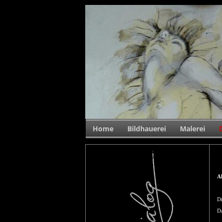
Home
Bildhauerei
Malerei
A
Di
Da