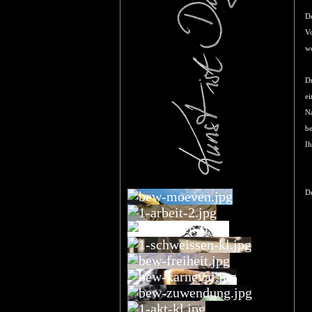
De
Vo
we
Du
ei
Na
be
Ih
De